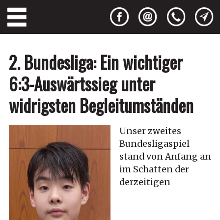
2. Bundesliga: Ein wichtiger
6:3-Auswärtssieg unter
widrigsten Begleitumständen
Unser zweites
Bundesligaspiel
stand von Anfang an
im Schatten der
derzeitigen