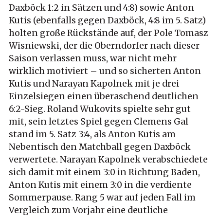
Daxböck 1:2 in Sätzen und 4:8) sowie Anton
Kutis (ebenfalls gegen Daxböck, 4:8 im 5. Satz)
holten große Rückstände auf, der Pole Tomasz
Wisniewski, der die Oberndorfer nach dieser
Saison verlassen muss, war nicht mehr
wirklich motiviert – und so sicherten Anton
Kutis und Narayan Kapolnek mit je drei
Einzelsiegen einen überaschend deutlichen
6:2-Sieg. Roland Wukovits spielte sehr gut
mit, sein letztes Spiel gegen Clemens Gal
stand im 5. Satz 3:4, als Anton Kutis am
Nebentisch den Matchball gegen Daxböck
verwertete. Narayan Kapolnek verabschiedete
sich damit mit einem 3:0 in Richtung Baden,
Anton Kutis mit einem 3:0 in die verdiente
Sommerpause. Rang 5 war auf jeden Fall im
Vergleich zum Vorjahr eine deutliche