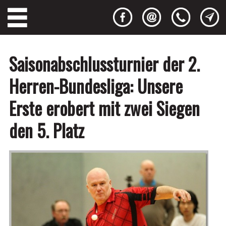
Saisonabschlussturnier der 2.
Herren-Bundesliga: Unsere
Erste erobert mit zwei Siegen
den 5. Platz