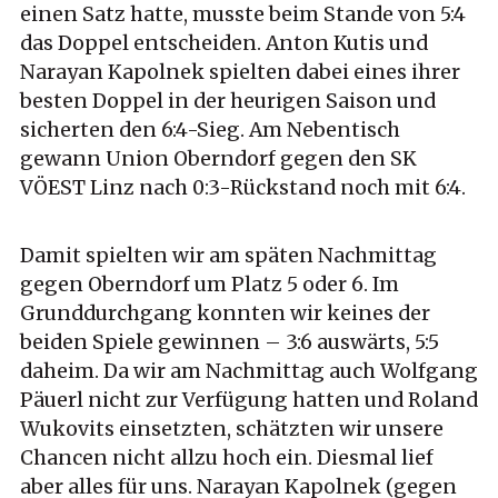
einen Satz hatte, musste beim Stande von 5:4
das Doppel entscheiden. Anton Kutis und
Narayan Kapolnek spielten dabei eines ihrer
besten Doppel in der heurigen Saison und
sicherten den 6:4-Sieg. Am Nebentisch
gewann Union Oberndorf gegen den SK
VÖEST Linz nach 0:3-Rückstand noch mit 6:4.
Damit spielten wir am späten Nachmittag
gegen Oberndorf um Platz 5 oder 6. Im
Grunddurchgang konnten wir keines der
beiden Spiele gewinnen – 3:6 auswärts, 5:5
daheim. Da wir am Nachmittag auch Wolfgang
Päuerl nicht zur Verfügung hatten und Roland
Wukovits einsetzten, schätzten wir unsere
Chancen nicht allzu hoch ein. Diesmal lief
aber alles für uns. Narayan Kapolnek (gegen