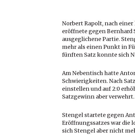
Norbert Rapolt, nach eine
eröffnete gegen Bernhard S
ausgeglichene Partie. Sten
mehr als einen Punkt in Fü
fünften Satz konnte sich N
Am Nebentisch hatte Anton 
Schwierigkeiten. Nach Satz
einstellen und auf 2:0 erh
Satzgewinn aber verwehrt.
Stengel startete gegen Ant
Eröffnungssatzes war die l
sich Stengel aber nicht me