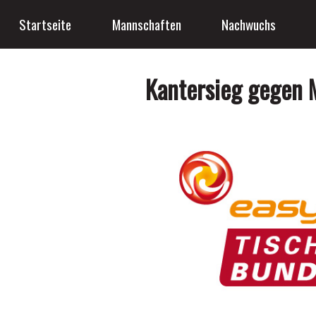
Startseite
Mannschaften
Nachwuchs
Kantersieg gegen 