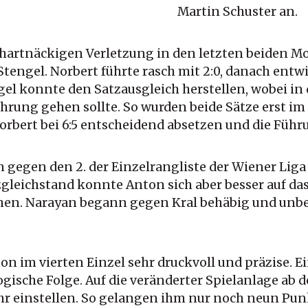
Martin Schuster an.
r hartnäckigen Verletzung in den letzten beiden 
tengel. Norbert führte rasch mit 2:0, danach entwi
gel konnte den Satzausgleich herstellen, wobei in 
hrung gehen sollte. So wurden beide Sätze erst im
orbert bei 6:5 entscheidend absetzen und die Führ
gegen den 2. der Einzelrangliste der Wiener Liga 
gleichstand konnte Anton sich aber besser auf das
öhen. Narayan begann gegen Kral behäbig und unbew
on im vierten Einzel sehr druckvoll und präzise. 
ogische Folge. Auf die veränderter Spielanlage ab
hr einstellen. So gelangen ihm nur noch neun Pun