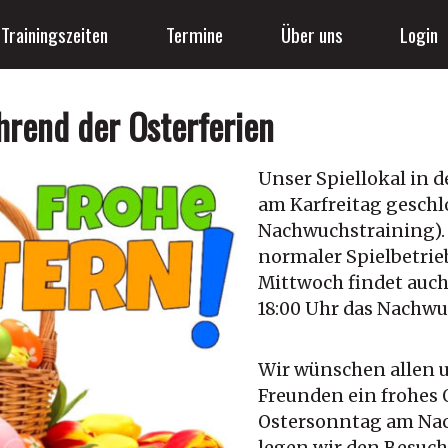
Trainingszeiten
Termine
Über uns
Login
hrend der Osterferien
Unser Spiellokal in 
am Karfreitag geschl
Nachwuchstraining). 
normaler Spielbetrie
Mittwoch findet auch
18:00 Uhr das Nachwu
Wir wünschen allen 
Freunden ein frohes O
Ostersonntag am Nac